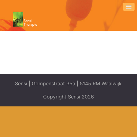
Sensi | Gompenstraat 35a | 5145 RM Waalwijk
Copyright Sensi 2026