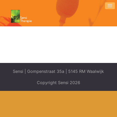
Sensi | Gompenstraat 35a | 5145 RM Waalwijk
Copyright Sensi 2026