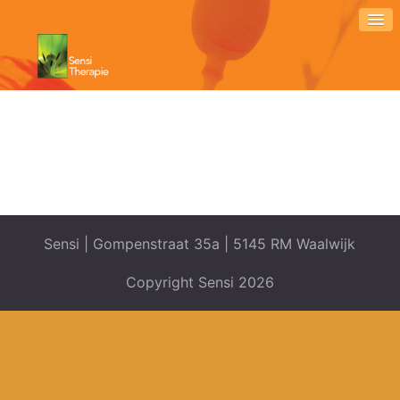
Sensi | Gompenstraat 35a | 5145 RM Waalwijk
Copyright Sensi 2026