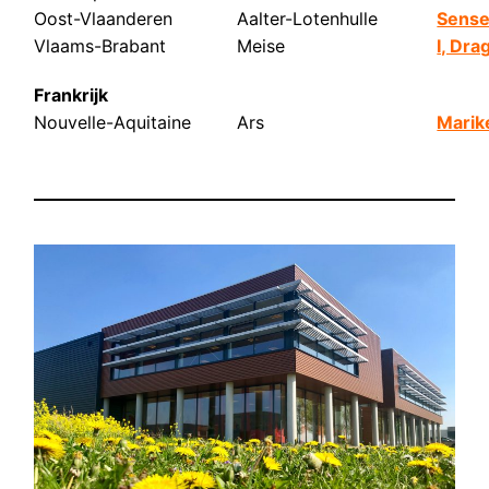
Oost-Vlaanderen
Aalter-Lotenhulle
Sense 
Vlaams-Brabant
Meise
I, Dr
Frankrijk
Nouvelle-Aquitaine
Ars
Marik