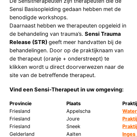
De Sensitherapeuten zijn therapeuten die de
Sensi Basisopleiding gedaan hebben met de
benodigde workshops.
Daarnaast hebben we therapeuten opgeleid in
de behandeling van trauma’s.
Sensi Trauma
Release (STR)
geeft meer handvatten bij de
behandelingen. Door op de praktijknaam van
de therapeut (oranje + onderstreept) te
klikken wordt u direct doorverwezen naar de
site van de betreffende therapeut.
Vind een Sensi-Therap
eut in uw omgeving:
Provincie
Plaats
Prakti
Friesland
Appelscha
Water
Friesland
Joure
Prakti
Friesland
Sneek
Prakti
Gelderland
Aalten
Inges 