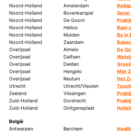
Noord-Holland
Amsterdam
Reikip
Noord-Holland
Bovenkarspel
Sensi
Noord-Holland
De Goorn
Prakti
Noord-Holland
Heiloo
Basi-
Noord-Holland
Muiden
Be in
Noord-Holland
Zaandam
Balan
Overijssel
Almelo
De Ge
Overijssel
Dalfsen
Welzi
Overijssel
Delden
Groeii
Overijssel
Hengelo
Mijn 
Overijssel
Reutum
Het Z
Utrecht
Utrecht/Vleuten
Touch 
Zeeland
Vlissingen
Prakt
Zuid-Holland
Dordrecht
Prakti
Zuid-Holland
Ooltgensplaat
Holis
België
Antwerpen
Berchem
Healt