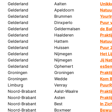
Gelderland
Aalten
Unikk
Gelderland
Apeldoorn
Natuur
Gelderland
Brummen
YourI
Gelderland
Dinxperlo
Puur 
Gelderland
Geldermalsen
de Ba
Gelderland
Haalderen
Prakti
Gelderland
Hattem
Natuu
Gelderland
Huissen
Puur Z
Gelderland
Nijmegen
Het Li
Gelderland
Nijmegen
Jij Na
Gelderland
Ophemert
esSe
Groningen
Groningen
Prakti
Groningen
Wedde
Kom B
Limburg
Venray
PuurR
Noord-Brabant
Aalst-Waalre
Prakti
Noord-Brabant
Asten
Prakti
Noord-Brabant
Best
In Zic
Noord-Brabant
Boxmeer
Bewus