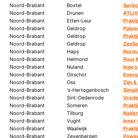
Noord-Brabant
Boxtel
Sprin
Noord-Brabant
Drunen
ATLiV
Noord-Brabant
Etten-Leur
Prakti
Noord-Brabant
Geldrop
Palom
Noord-Brabant
Geldrop
Prakti
Noord-Brabant
Geldrop
ZenSa
Noord-Brabant
Haps
Norm
Noord-Brabant
Helmond
Puur 
Noord-Brabant
Nuland
Inge’
Noord-Brabant
Oirschot
Energ
Noord-Brabant
Oss
Zijn &
Noord-Brabant
‘s-Hertogenbosch
Simpl
Noord-Brabant
Sint-Oedenrode
Vrede
Noord-Brabant
Someren
Prakti
Noord-Brabant
Tilburg
Nader
Noord-Brabant
Vught
Inner
Noord-Brabant
Waalwijk
Prakt
Noord-Brabant
Zevenbergen
Power