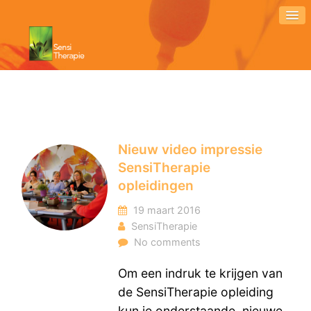
Nieuw video impressie
SensiTherapie
opleidingen
19 maart 2016
SensiTherapie
No comments
Om een indruk te krijgen van
de SensiTherapie opleiding
kun je onderstaande nieuwe