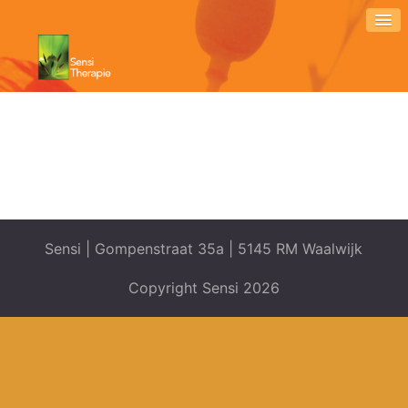
Sensi | Gompenstraat 35a | 5145 RM Waalwijk
Copyright Sensi 2026