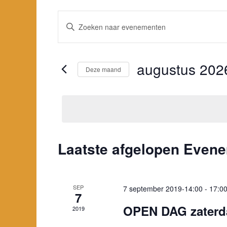
Evenementen
Vul
Zoeken
een
en
keyword
weergeven
in.
augustus 202
navigatie
Deze maand
Zoek
Selecteer
voor
een
Evenementen
datum.
met
keyword.
Kalender
Laatste afgelopen Even
van
Evenementen
SEP
7 september 2019-14:00
-
17:0
7
OPEN DAG zaterd
2019