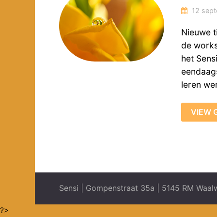
12 sept
Nieuwe t
de works
het Sens
eendaags
leren we
VIEW 
Sensi | Gompenstraat 35a | 5145 RM Waalw
?>