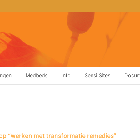
ingen
Medbeds
Info
Sensi Sites
Docum
p “werken met transformatie remedies”