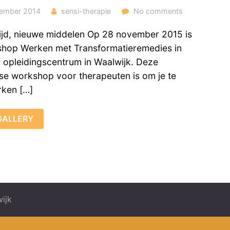
ember 2014
sensi-therapie
No comments
ijd, nieuwe middelen Op 28 november 2015 is
hop Werken met Transformatieremedies in
i opleidingscentrum in Waalwijk. Deze
e workshop voor therapeuten is om je te
rken […]
GALLERY
ijk